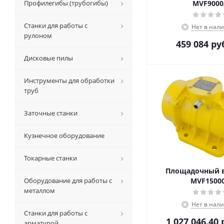
Профилегибы (трубогибы)
MVF9000
Станки для работы с
Нет в нал
рулоном
459 084
ру
Дисковые пилы
Инструменты для обработки
труб
Заточные станки
Кузнечное оборудование
Токарные станки
Площадочный 
Оборудование для работы с
MVF15000
металлом
Нет в нал
Станки для работы с
1 027 046.40
р
арматурой