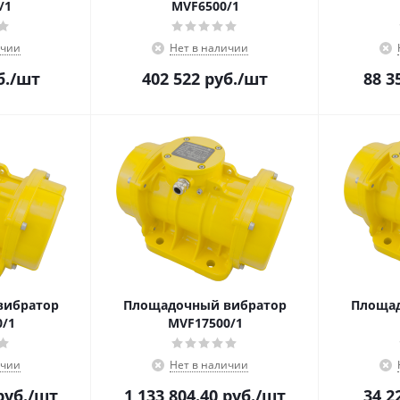
/1
MVF6500/1
ичии
Нет в наличии
б.
/шт
402 522
руб.
/шт
88 3
вибратор
Площадочный вибратор
Площад
/1
MVF17500/1
ичии
Нет в наличии
уб.
/шт
1 133 804.40
руб.
/шт
34 2