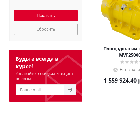
Сбросить
Площадочный 
MVF25000
Будьте всегда в
курсе!
Нет в нал
Узнавайте о скидках и акциях
первым
1 559 924.40
р