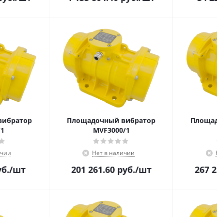
вибратор
Площадочный вибратор
Площад
1
MVF3000/1
ичии
Нет в наличии
б.
/шт
201 261.60
руб.
/шт
267 2