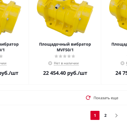
вибратор
Площадочный вибратор
Площад
/1
MVF50/1
ичии
Нет в наличии
уб.
/шт
22 454.40
руб.
/шт
24 7
Показать еще
1
2