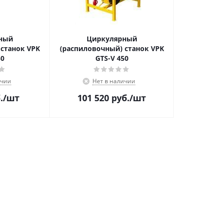
ный
Циркулярный
станок VPK
(распиловочный) станок VPK
50
GTS-V 450
ичии
Нет в наличии
.
/шт
101 520
руб.
/шт