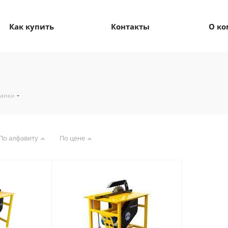
Как купить
Контакты
О к
танки
По алфавиту
По цене