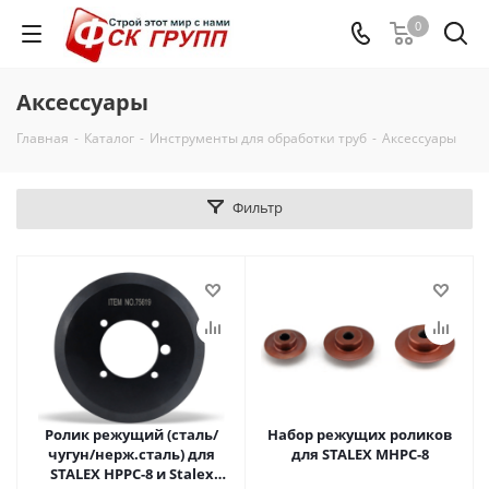
0
Аксессуары
Главная
-
Каталог
-
Инструменты для обработки труб
-
Аксессуары
Фильтр
Ролик режущий (сталь/
Набор режущих роликов
чугун/нерж.сталь) для
для STALEX MHPC-8
STALEX HPPC-8 и Stalex