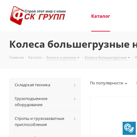
Каталог
Колеса большегрузные 
Главная
-
Каталог
-
Колеса и ролики
-
Колеса большегрузные
-
По популярности
Складская техника
Грузоподъемное
оборудование
Стропы и грузозахватные
приспособления