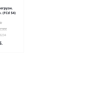
егрузн.
. (FCd 54)
личии
03234
.