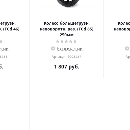
егрузн.
Колесо большегрузн.
Колес
. (FCd 46)
неповоротн. рез. (FCd 85)
неповор
250мм
личии
Нет в наличии
03233
Артикул: 1003237
Ар
.
1 807
руб.