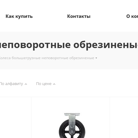
Как купить
Контакты
О к
неповоротные обрезинены
Колеса большегрузные неповоротные обрезиненые
По алфавиту
По цене