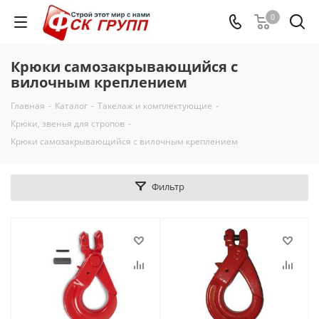
0
Крюки самозакрывающийся с
вилочным креплением
Главная
-
Каталог
-
Такелаж и комплектующие
-
Крюки, звенья для стропов
-
Крюки самозакрывающийся с вилочным креплением
Фильтр