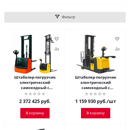
Фильтр
Штабелер-погрузчик
Штабелер-погрузчик
электрический
электрический
самоходный с
самоходный с
платформой TOR 2,0 т 5,5
платформой TOR 1,5 т 3,5
м CQDH20A-II
м CPD15R
2 372 425
руб.
1 159 930
руб.
/шт
В корзину
В корзину