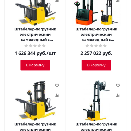
Штабелер-погрузчик
Штабелер-погрузчик
электрический
электрический
самоходный с
самоходный с
платформой TOR 1,5 т 5,5
платформой TOR 2,0 т 4,5
м CQDH15A-I
м CQDH20A-II
1 626 344
руб.
/шт
2 257 022
руб.
В корзину
В корзину
Штабелер-погрузчик
Штабелер-погрузчик
электрический
электрический