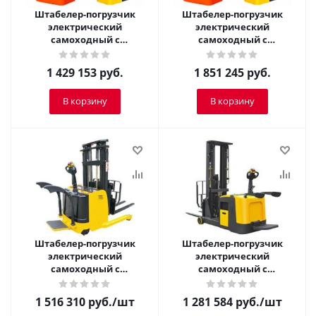
Штабелер-погрузчик
Штабелер-погрузчик
электрический
электрический
самоходный с
самоходный с
платформой TOR 1,25 т 5,6
платформой TOR 1,5 т 3,0
м CQD12R
м CQDH15A-II
1 429 153
руб.
1 851 245
руб.
В корзину
В корзину
Штабелер-погрузчик
Штабелер-погрузчик
электрический
электрический
самоходный с
самоходный с
платформой TOR 1,5 т 4,5
платформой TOR 1,5 т 4,5
м CQDH15A-I
м CPD15R
1 516 310
руб.
/шт
1 281 584
руб.
/шт