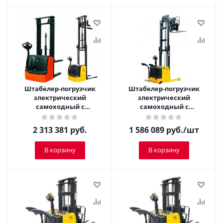
Штабелер-погрузчик
Штабелер-погрузчик
электрический
электрический
самоходный с
самоходный с
платформой TOR 2,0 т 5,0
платформой TOR 1,5 т 3,5
м CQDH20A-II
м CQDH15A-II
2 313 381
руб.
1 586 089
руб.
/шт
В корзину
В корзину