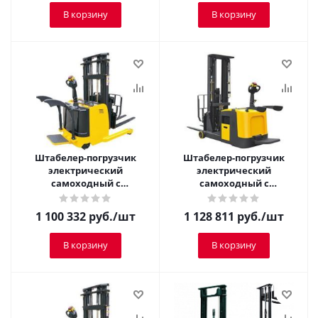
В корзину
В корзину
Штабелер-погрузчик
Штабелер-погрузчик
электрический
электрический
самоходный с
самоходный с
платформой TOR 1,25 т 3,0
платформой TOR 1,5 т 2,5
м CQDH12A-I
м CPD15R
1 100 332
руб.
/шт
1 128 811
руб.
/шт
В корзину
В корзину