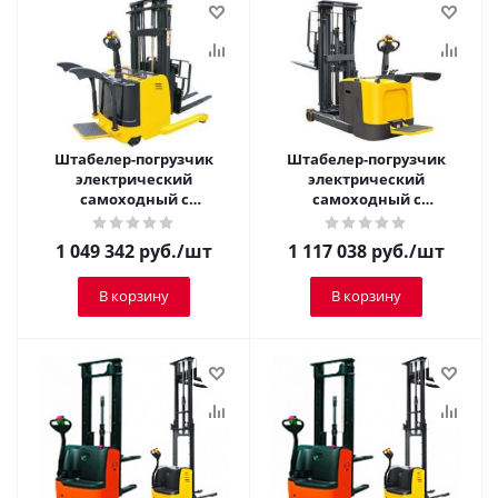
Штабелер-погрузчик
Штабелер-погрузчик
электрический
электрический
самоходный с
самоходный с
платформой TOR 1,25 т 2,0
платформой TOR 1,5 т 3,0
м CQDH12A-I
м CQD15R
1 049 342
руб.
/шт
1 117 038
руб.
/шт
В корзину
В корзину