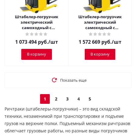
Штабелер-погрузчик
Штабелер-погрузчик
электрический
электрический
самоходный с
самоходный с
платформой TOR 1,25 т 2,5
платформой TOR 1,5 т 5,0
м CQDH12A-I
м CQDH15A-I
1 073 494
руб.
/шт
1 572 669
руб.
/шт
В корзину
В корзину
Показать еще
1
2
3
4
5
Ричтраки (штабелеры-погрузчики) – это вид складской
техники, незаменимой при транспортировке и подъеме
грузов на верхние полки. Подъемный механизм ричтраков
облегчает грузовые работы, но разные виды погрузчиков