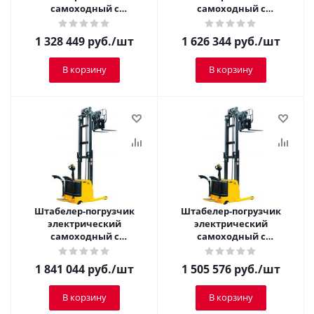
самоходный с
самоходный с
платформой TOR 1,5 т 3,0
платформой TOR 1,5 т 4,0
м CQDH15A-I
м CQDH15A-II
1 328 449
руб.
/шт
1 626 344
руб.
/шт
В корзину
В корзину
Штабелер-погрузчик
Штабелер-погрузчик
электрический
электрический
самоходный с
самоходный с
платформой TOR 1,5 т 5,5
платформой TOR 1,5 т 2,5
м CQDH15A-II
м CQDH15A-II
1 841 044
руб.
/шт
1 505 576
руб.
/шт
В корзину
В корзину