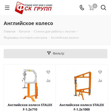
0
Английское колесо
Главная
-
Каталог
-
Станки для работы с листом
-
Формовка листового металла
-
Английское колесо
Фильтр
Английское колесо STALEX
Английское колесо STALEX
F-1.2х710
F-1.2х1000