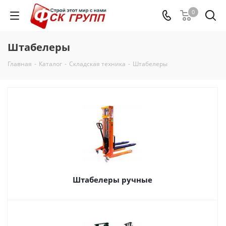
0
Штабелеры
Главная
-
Каталог
-
Складская техника
-
Штабелеры
Штабелеры ручные