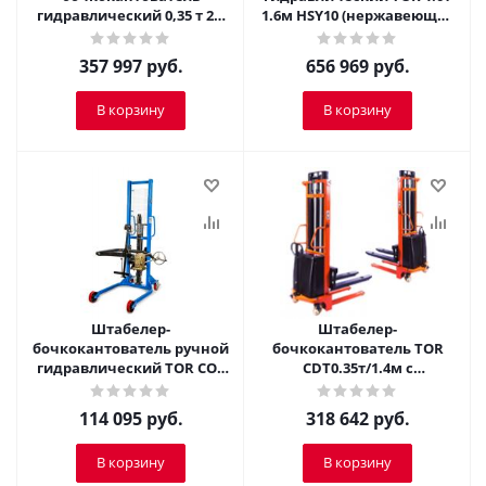
гидравлический 0,35 т 2,5
1.6м HSY10 (нержавеющая
м TOR CDT с
сталь)
электроподъемом
357 997
руб.
656 969
руб.
В корзину
В корзину
Штабелер-
Штабелер-
бочкокантователь ручной
бочкокантователь TOR
гидравлический TOR COT
CDT0.35т/1.4м с
0,35 т 1,4 м
электроподъемом
114 095
руб.
318 642
руб.
В корзину
В корзину