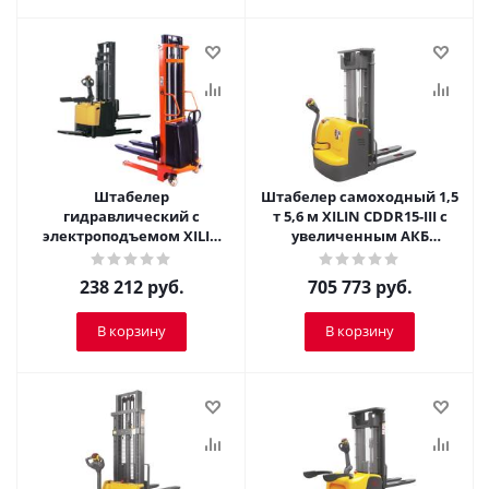
Штабелер
Штабелер самоходный 1,5
гидравлический с
т 5,6 м XILIN CDDR15-III с
электроподъемом XILIN
увеличенным АКБ
1,5 т 2,5 м CDD15B-E
(сопровождаемый)
238 212
руб.
705 773
руб.
В корзину
В корзину