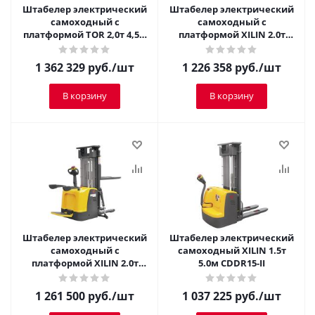
Штабелер электрический
Штабелер электрический
самоходный с
самоходный с
платформой TOR 2,0т 4,5м
платформой XILIN 2.0т
ES20T4
2.5м CDDK20
1 362 329
руб.
/шт
1 226 358
руб.
/шт
В корзину
В корзину
Штабелер электрический
Штабелер электрический
самоходный с
самоходный XILIN 1.5т
платформой XILIN 2.0т
5.0м CDDR15-II
3.0м CDDK20
1 261 500
руб.
/шт
1 037 225
руб.
/шт