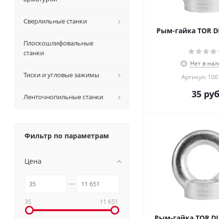
Сверлильные станки
Рым-гайка TOR D
Плоскошлифовальные
станки
Нет в на
Тиски и угловые зажимы
Артикул: 10
35
руб
Ленточнопильные станки
Фильтр по параметрам
Цена
35
11 651
Рым-гайка TOR DI