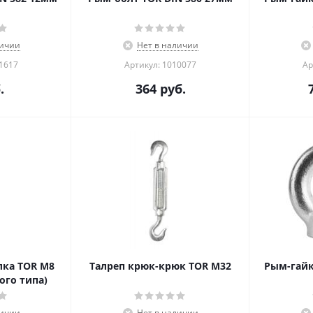
личии
Нет в наличии
01617
Артикул: 1010077
Ар
.
364
руб.
лка TOR М8
Талреп крюк-крюк TOR М32
Рым-гайк
ого типа)
личии
Нет в наличии