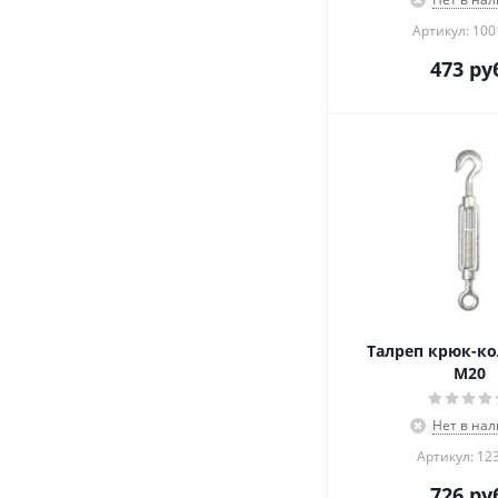
Артикул: 10
473
руб
Талреп крюк-ко
М20
Нет в на
Артикул: 12
726
руб