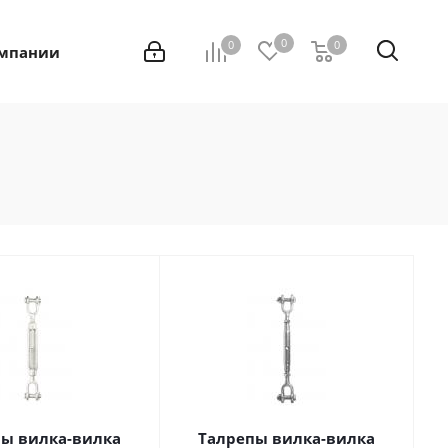
0
0
0
0
омпании
ы вилка-вилка
Талрепы вилка-вилка