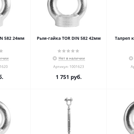
N 582 24мм
Рым-гайка TOR DIN 582 42мм
Талреп 
личии
Нет в наличии
01620
Артикул: 1001623
А
.
1 751
руб.