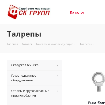
Каталог
Талрепы
Главная
-
Каталог
-
Такелаж и комплектующие
-
Талрепы
Складская техника
Грузоподъемное
оборудование
Стропы и грузозахватные
приспособления
Рым-бол