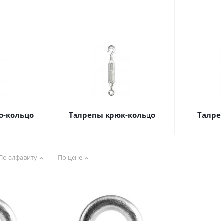
о-кольцо
Талрепы крюк-кольцо
Талре
По алфавиту
По цене