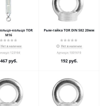
кольцо-кольцо TOR
Рым-гайка TOR DIN 582 20мм
М16
Нет в наличии
Нет в наличии
ртикул: 123164
Артикул: 1001619
467
руб.
192
руб.