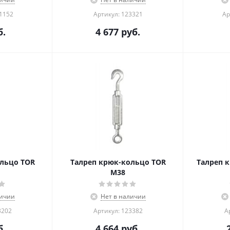
01152
Артикул: 123321
Ар
.
4 677
руб.
льцо TOR
Талреп крюк-кольцо TOR
Талреп 
М38
личии
Нет в наличии
3202
Артикул: 123382
А
.
4 664
руб.