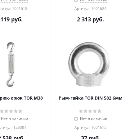
тикул: 1001618
Артикул: 1001624
119
руб.
2 313
руб.
крюк-крюк TOR М38
Рым-гайка TOR DIN 582 6мм
Нет в наличии
Нет в наличии
ртикул: 123381
Артикул: 1001615
2 538
руб.
37
руб.