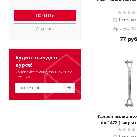
Нет в на
Сбросить
Артикул: 10
77
руб
Будьте всегда в
курсе!
Узнавайте о скидках и акциях
первым
Талреп вилка-ви
din1478 (закрыт
Нет в на