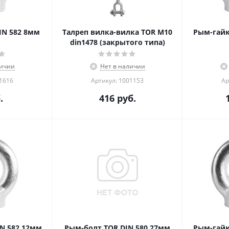
IN 582 8мм
Талреп вилка-вилка TOR М10
Рым-гайк
din1478 (закрытого типа)
личии
Нет в наличии
01616
Артикул: 1001153
Ар
.
416
руб.
N 582 12мм
Рым-болт TOR DIN 580 27мм
Рым-гайк