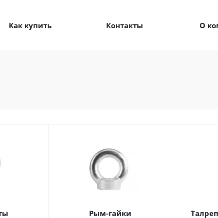
Как купить
Контакты
О к
ты
Рым-гайки
Талреп