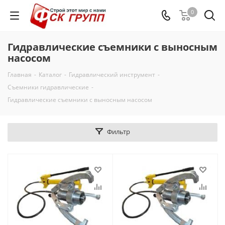
0
Гидравлические cъемники с выносным
насосом
Главная
-
Каталог
-
Гидравлический инструмент
-
Съемники гидравлические
-
Гидравлические cъемники с выносным насосом
Фильтр