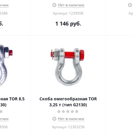
личии
Нет в наличии
02386
Артикул: 1239506
Ар
.
1 146
руб.
ная TOR 8,5
Скоба омегообразная TOR
130)
3,25 т (тип G2130)
личии
Нет в наличии
38506
Артикул: 12303256