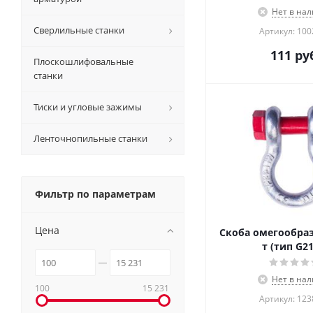
Нет в на
Сверлильные станки
Артикул: 10
111
руб
Плоскошлифовальные
станки
Тиски и угловые зажимы
Ленточнопильные станки
Фильтр по параметрам
Цена
Скоба омегообраз
т (тип G2
Нет в на
100
15 231
Артикул: 12