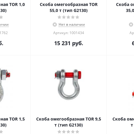
ная TOR 1,0
Скоба омегообразная TOR
Скоба о
130)
55,0 т (тип G2130)
35,
личии
Нет в наличии
01762
Артикул: 1001434
Ар
.
15 231
руб.
ная TOR 1,5
Скоба омегообразная TOR 9,5
Скоба ом
130)
т (тип G2130)
т