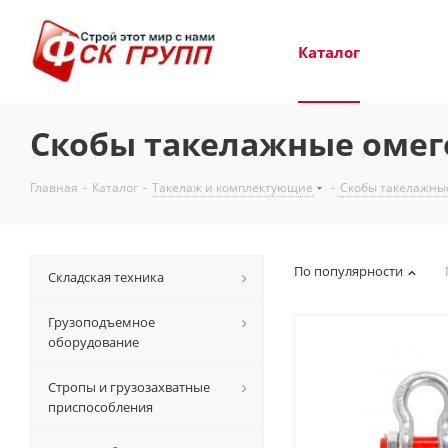
Каталог
Скобы такелажные омег
Главная
-
Каталог
-
Такелаж и комплектующие
-
Скобы такелажны
По популярности
Складская техника
Грузоподъемное
оборудование
Стропы и грузозахватные
приспособления