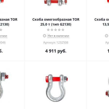
азная TOR
Скоба омегообразная TOR
Скоба о
G2130)
25,0 т (тип G2130)
13,
личии
Нет в наличии
3046
Артикул: 1232506
Ар
.
4 911
руб.