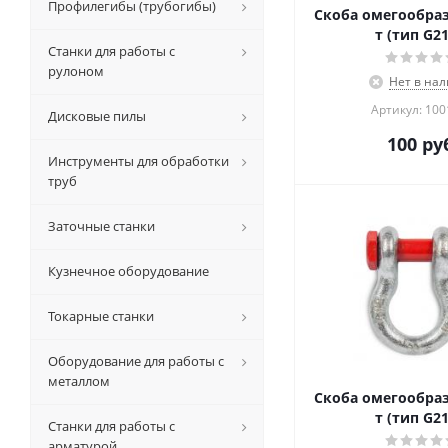
Профилегибы (трубогибы)
Скоба омегообраз
т (тип G2
Станки для работы с
рулоном
Нет в на
Артикул: 10
Дисковые пилы
100
руб
Инструменты для обработки
труб
Заточные станки
Кузнечное оборудование
Токарные станки
Оборудование для работы с
металлом
Скоба омегообраз
т (тип G2
Станки для работы с
арматурой