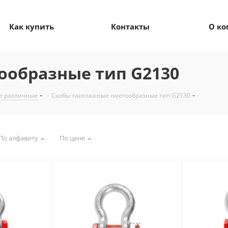
Как купить
Контакты
О к
ообразные тип G2130
е различные
-
Скобы такелажные омегообразные тип G2130
По алфавиту
По цене