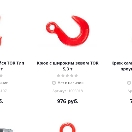
ся TOR Тип
Крюк с широким зевом TOR
Крюк са
 т
5,3 т
проу
личии
Нет в наличии
3107
Артикул: 1003018
Ар
.
976
руб.