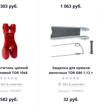
303
руб.
1 063
руб.
отитель цепной
Защелка для крюков
невой TOR 10х8
вилочных TOR G80 1,12 т
Нет в наличии
Нет в наличии
тикул: 1000837
Артикул: 1004954
582
руб.
32
руб.