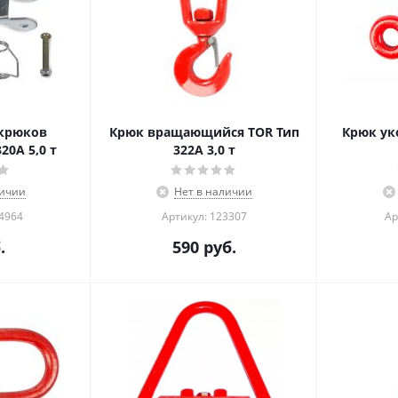
 крюков
Крюк вращающийся TOR Тип
Крюк у
20А 5,0 т
322А 3,0 т
личии
Нет в наличии
04964
Артикул: 123307
Ар
.
590
руб.