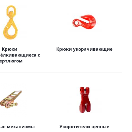
Крюки
Крюки укорачивающие
ёлкивающиеся с
ертлюгом
ые механизмы
Укоротители цепные