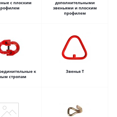
ные c плоским
дополнительными
профилем
звеньями и плоским
профилем
соединительные к
Звенья Т
ным стропам