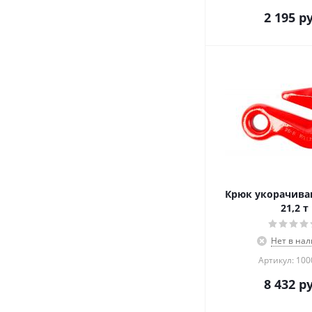
2 195
ру
Крюк укорачив
21,2 т
Нет в на
Артикул: 10
8 432
ру