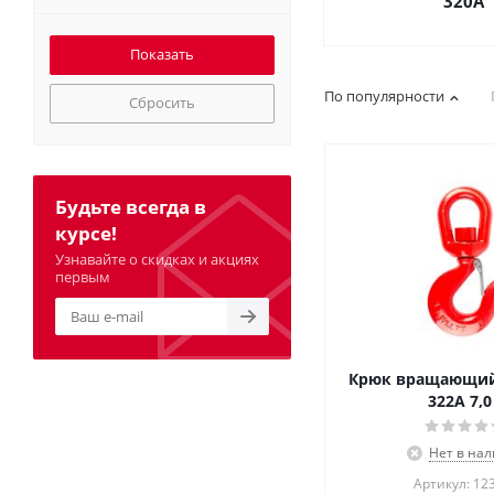
320А
По популярности
Сбросить
Будьте всегда в
курсе!
Узнавайте о скидках и акциях
первым
Крюк вращающий
322А 7,0
Нет в на
Артикул: 12