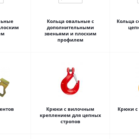
льные
Кольца овальные с
Кольца 
плоским
дополнительными
цеп
ем
звеньями и плоским
профилем
ентов
Крюки с вилочным
Крюки с
креплением для цепных
стропов