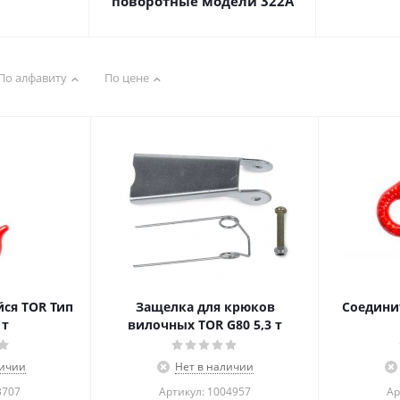
поворотные модели 322А
По алфавиту
По цене
ся TOR Тип
Защелка для крюков
Соедини
 т
вилочных TOR G80 5,3 т
личии
Нет в наличии
3707
Артикул: 1004957
Ар