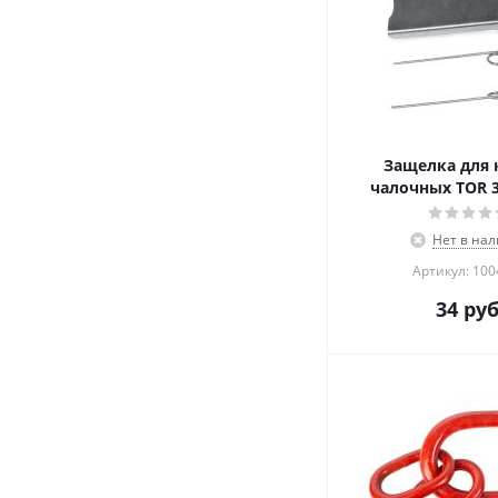
Защелка для
чалочных TOR 3
Нет в на
Артикул: 10
34
руб