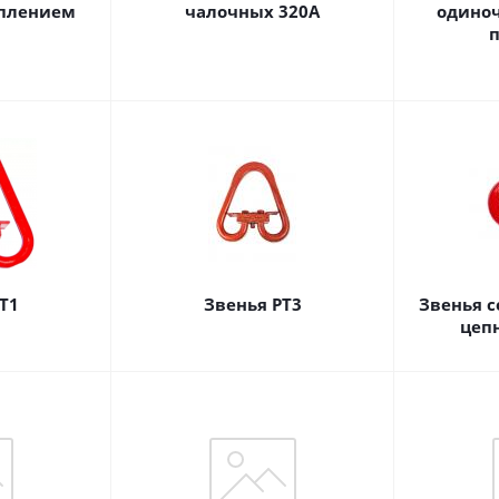
плением
чалочных 320А
одиноч
Т1
Звенья РТ3
Звенья 
цеп