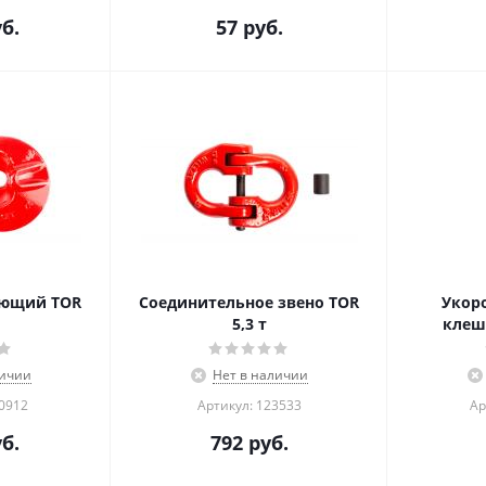
б.
57
руб.
ающий TOR
Соединительное звено TOR
Укор
5,3 т
клеш
личии
Нет в наличии
00912
Артикул: 123533
Ар
б.
792
руб.