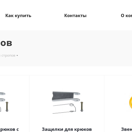
Как купить
Контакты
О к
пов
я стропов
рюков с
Защелки для крюков
Звен