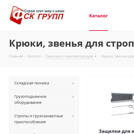
Каталог
Крюки, звенья для стро
Главная
-
Каталог
-
Такелаж и комплектующие
-
Крюки, звенья дл
Складская техника
Грузоподъемное
оборудование
Стропы и грузозахватные
приспособления
Защелки для к