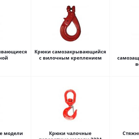
ывающиеся
Крюки самозакрывающийся
ной
с вилочным креплением
самозащ
в
е модели
Крюки чалочные
Стяжн