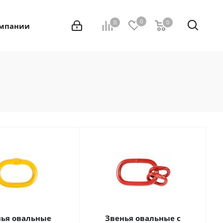
0
0
0
0
омпании
ья овальные
Звенья овальные с