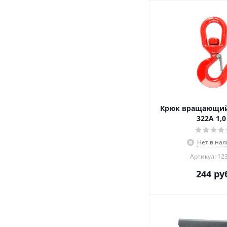
Крюк вращающий
322А 1,0
Нет в на
Артикул: 12
244
руб