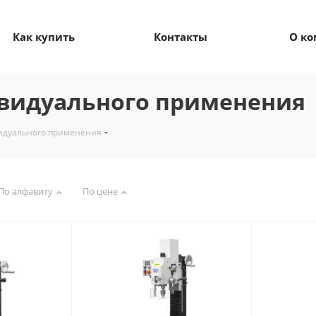
Как купить
Контакты
О к
видуального применения
идуального применения
По алфавиту
По цене