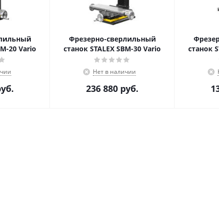
рлильный
Фрезерно-сверлильный
Фрезе
M-20 Vario
станок STALEX SBM-30 Vario
станок S
ичии
Нет в наличии
уб.
236 880
руб.
1