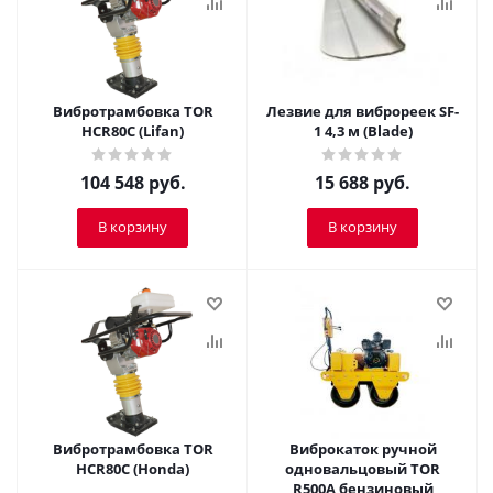
Вибротрамбовка ТОR
Лезвие для виброреек SF-
HCR80C (Lifan)
1 4,3 м (Blade)
104 548
руб.
15 688
руб.
В корзину
В корзину
Вибротрамбовка ТОR
Виброкаток ручной
HCR80C (Honda)
одновальцовый TOR
R500A бензиновый