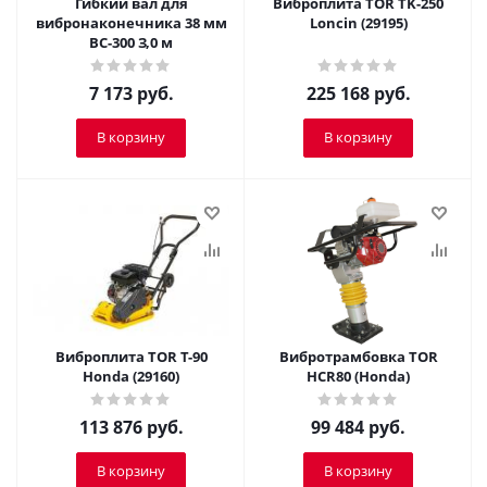
Гибкий вал для
Виброплита TOR TK-250
вибронаконечника 38 мм
Loncin (29195)
ВС-300 З,0 м
7 173
руб.
225 168
руб.
В корзину
В корзину
Виброплита TOR T-90
Вибротрамбовка TOR
Honda (29160)
HCR80 (Honda)
113 876
руб.
99 484
руб.
В корзину
В корзину