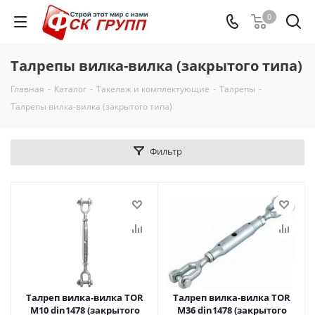
0
Талрепы вилка-вилка (закрытого типа)
Главная
-
Каталог
-
Такелаж и комплектующие
-
Талрепы
-
Талрепы вилка-вилка (закрытого типа)
Фильтр
Талреп вилка-вилка TOR
Талреп вилка-вилка TOR
М10 din1478 (закрытого
М36 din1478 (закрытого