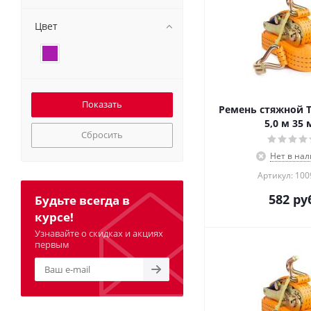
Цвет
Ремень стяжной TO
5,0 м 35
Сбросить
Нет в на
Артикул: 10
582
руб
Будьте всегда в
курсе!
Узнавайте о скидках и акциях
первым