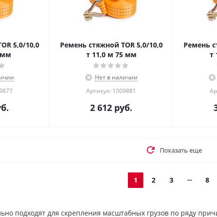
OR 5,0/10,0
Ремень стяжной TOR 5,0/10,0
Ремень с
5 мм
т 11,0 м 75 мм
т 
личии
Нет в наличии
09877
Артикул: 1009881
Ар
б.
2 612
руб.
Показать еще
1
2
3
8
ьно подходят для скрепления масштабных грузов по ряду прич