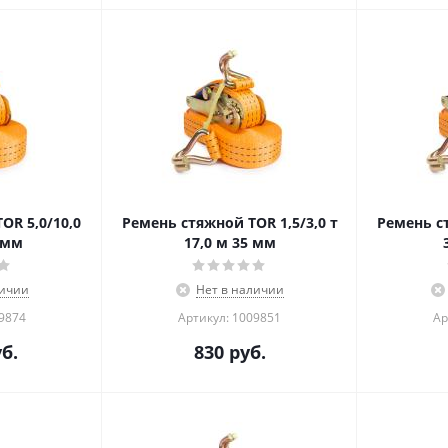
OR 5,0/10,0
Ремень стяжной TOR 1,5/3,0 т
Ремень ст
5 мм
17,0 м 35 мм
личии
Нет в наличии
09874
Артикул: 1009851
Ар
б.
830
руб.