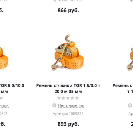
.
866
руб.
OR 5,0/10,0
Ремень стяжной TOR 1,5/3,0 т
Ремень с
0 мм
20,0 м 35 мм
т 
личии
Нет в наличии
09891
Артикул: 1009854
Ар
б.
893
руб.