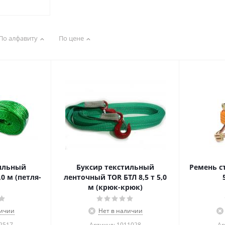
По алфавиту
По цене
тильный
Буксир текстильный
Ремень ст
,0 м (петля-
ленточный TOR БТЛ 8,5 т 5,0
м (крюк-крюк)
личии
Нет в наличии
02517
Артикул: 1011028
Ар