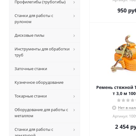
Профилегибы (трубогибы)
950
руб
Станки для работы с
рулоном
Дисковые пилы
Инструменты для обработки
труб
Заточные станки
Кузнечное оборудование
Ремень стяжной T
т 3,0 м 10
Токарные станки
Нет в на
Оборудование для работы с
металлом
Артикул: 10
2 454
ру
Станки для работы с
арматурой