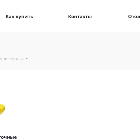
Как купить
Контакты
О к
мни стяжные
точные