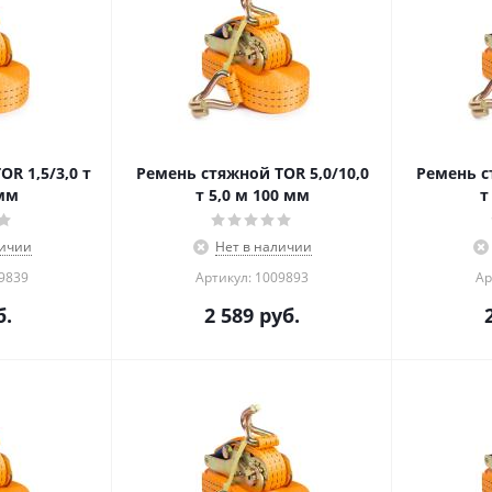
R 1,5/3,0 т
Ремень стяжной TOR 5,0/10,0
Ремень с
 мм
т 5,0 м 100 мм
т
личии
Нет в наличии
09839
Артикул: 1009893
Ар
.
2 589
руб.