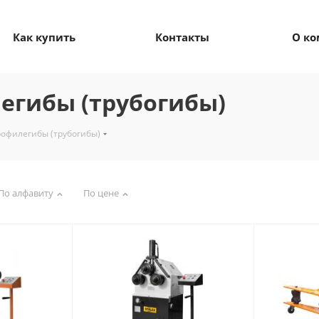
Как купить
Контакты
О к
егибы (трубогибы)
рофилегибы (трубогибы)
По алфавиту
По цене