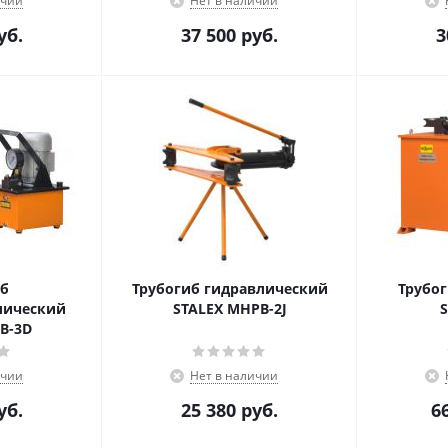
ичии
Нет в наличии
уб.
37 500
руб.
3
б
Трубогиб гидравлический
Трубо
лический
STALEX MHPB-2J
S
B-3D
ичии
Нет в наличии
уб.
25 380
руб.
6