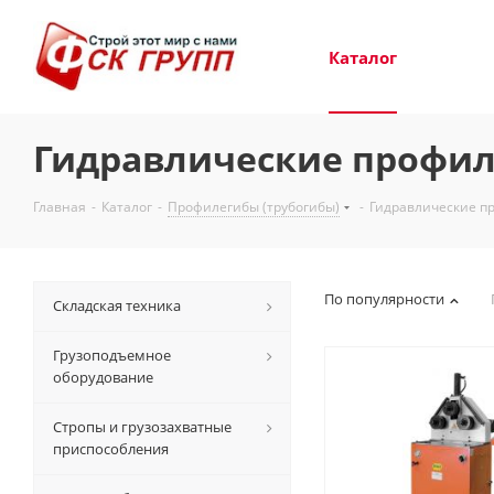
Каталог
Гидравлические профил
Главная
-
Каталог
-
Профилегибы (трубогибы)
-
Гидравлические п
По популярности
Складская техника
Грузоподъемное
оборудование
Стропы и грузозахватные
приспособления