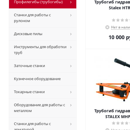
Профилегибы (трубогибы)
Трубогиб гидра
Stalex HT
Станки для работы с
рулоном
Нет в нал
Дисковые пилы
10 000
р
Инструменты для обработки
труб
Заточные станки
Кузнечное оборудование
Токарные станки
Оборудование для работы с
металлом
Трубогиб гидра
STALEX MHP
Станки для работы с
арматурой