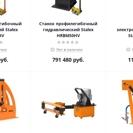
егибочный
Станок профилегибочный
й Stalex
гидравлический Stalex
электр
HV
HRBM50HV
St
ичии
Нет в наличии
уб.
791 480
руб.
1