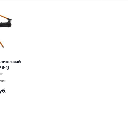
влический
B-4J
ичии
уб.