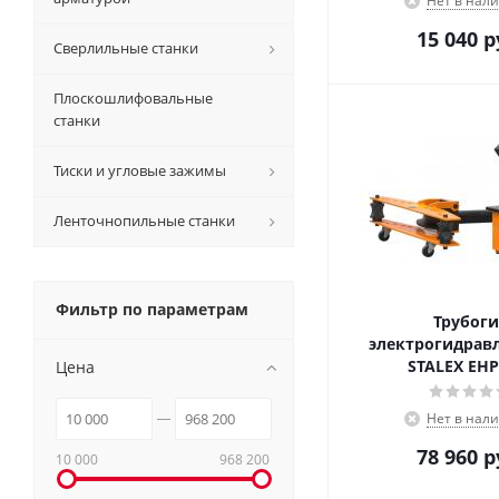
Нет в нал
15 040
р
Сверлильные станки
Плоскошлифовальные
станки
Тиски и угловые зажимы
Ленточнопильные станки
Фильтр по параметрам
Трубоги
электрогидрав
STALEX EHP
Цена
Нет в нал
78 960
р
10 000
968 200