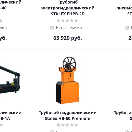
влический
Трубогиб
R-40
электрогидравлический
пневм
STALEX EHPB-2D
ST
ичии
Нет в наличии
уб.
63 920
руб.
2
влический
Трубогиб гидравлический
Трубоги
B-1А
Stalex HB-60 Premium