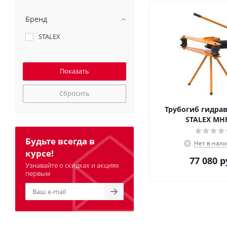
Бренд
STALEX
Сбросить
Трубогиб гидра
STALEX MHP
Будьте всегда в
Нет в нал
курсе!
77 080
р
Узнавайте о скидках и акциях
первым