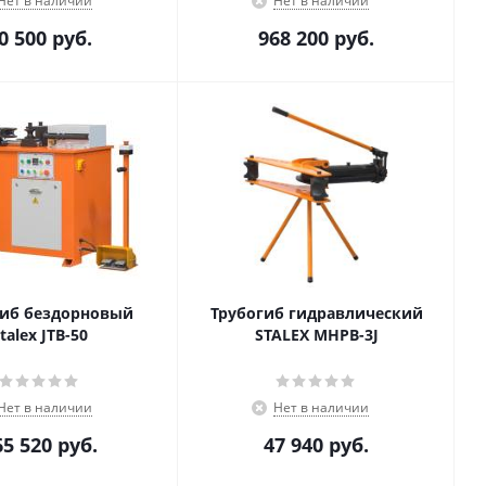
Нет в наличии
Нет в наличии
0 500
руб.
968 200
руб.
гиб бездорновый
Трубогиб гидравлический
talex JTB-50
STALEX MHPB-3J
Нет в наличии
Нет в наличии
65 520
руб.
47 940
руб.