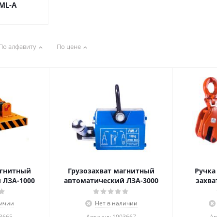
ML-A
По алфавиту
По цене
агнитный
Грузозахват магнитный
Ручка
 ЛЗА-1000
автоматический ЛЗА-3000
захва
личии
Нет в наличии
03665
Артикул: 1003667
Ар