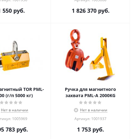
1 550
руб.
1 826 370
руб.
агнитный TOR PML-
Ручка для магнитного
00 (г/п 5000 кг)
захвата PML-A 2000KG
Нет в наличии
Нет в наличии
тикул: 1005969
Артикул: 1001937
95 783
руб.
1 753
руб.