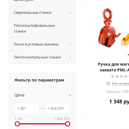
Сверлильные станки
Плоскошлифовальные
станки
Тиски и угловые зажимы
Ленточнопильные станки
Ручка для маг
захвата PML-
Фильтр по параметрам
Нет в на
Артикул: 10
Цена
1 348
ру
1 281
1 826 370