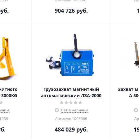
уб.
904 726
руб.
нитного
Грузозахват магнитный
Захват м
 3000KG
автоматический ЛЗА-2000
A 50
личии
Нет в наличии
01938
Артикул: 1003666
Ар
б.
484 029
руб.
1