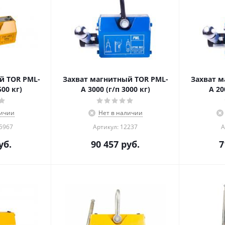
й TOR PML-
Захват магнитный TOR PML-
Захват м
п 1500 кг)
A 3000 (г/п 3000 кг)
A 20
личии
Нет в наличии
05967
Артикул: 12237
А
уб.
90 457
руб.
7