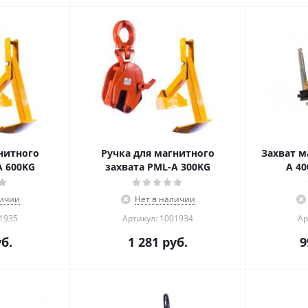
нитного
Ручка для магнитного
Захват м
A 600KG
захвата PML-A 300KG
личии
Нет в наличии
01935
Артикул: 1001934
Ар
б.
1 281
руб.
9