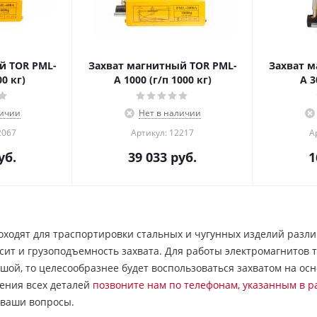
й TOR PML-
Захват магнитный TOR PML-
Захват м
00 кг)
A 1000 (г/п 1000 кг)
A 3
личии
Нет в наличии
2067
Артикул: 12217
А
уб.
39 033
руб.
1
ходят для траспортировки стальных и чугунных изделий разли
исит и грузоподъемность захвата. Для работы электромагнитов 
шой, то целесообразнее будет воспользоваться захватом на ос
нения всех деталей
позвоните нам по телефонам, указанным в р
е ваши вопросы.