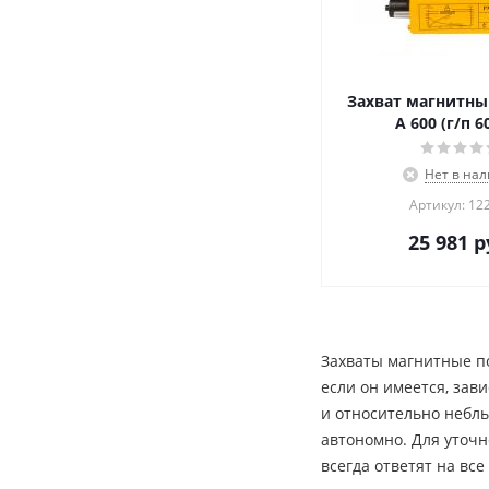
Захват магнитны
A 600 (г/п 6
Нет в на
Артикул: 12
25 981
р
Захваты магнитные по
если он имеется, зав
и относительно небль
автономно. Для уточ
всегда ответят на вс