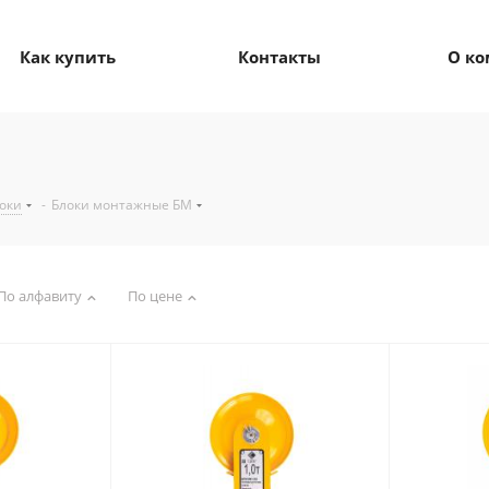
Как купить
Контакты
О к
оки
-
Блоки монтажные БМ
По алфавиту
По цене