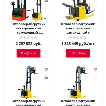
Штабелер-погрузчик
Штабелер-погрузчик
электрический
электрический
самоходный с
самоходный с
платформой TOR 2,0 т 4,5
платформой TOR 1,5 т 3,0
м CQDH20A-II
м CQDH15A-I
2 257 022
руб.
1 328 449
руб.
/шт
В корзину
В корзину
Штабелер-погрузчик
Штабелер-погрузчик
электрический
электрический