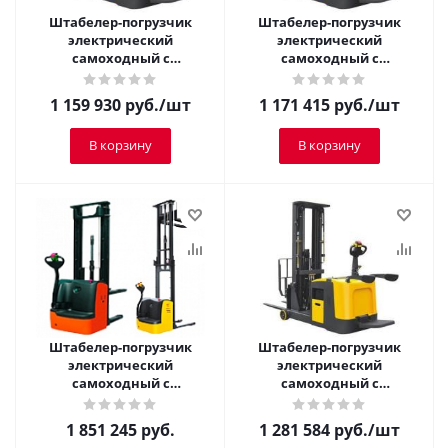
Штабелер-погрузчик
Штабелер-погрузчик
электрический
электрический
самоходный с
самоходный с
платформой TOR 1,5 т 3,5
платформой TOR 1,5 т 3,0
м CPD15R
м CPD15R
1 159 930
руб.
/шт
1 171 415
руб.
/шт
В корзину
В корзину
Штабелер-погрузчик
Штабелер-погрузчик
электрический
электрический
самоходный с
самоходный с
платформой TOR 1,5 т 3,0
платформой TOR 1,5 т 4,5
м CQDH15A-II
м CPD15R
1 851 245
руб.
1 281 584
руб.
/шт