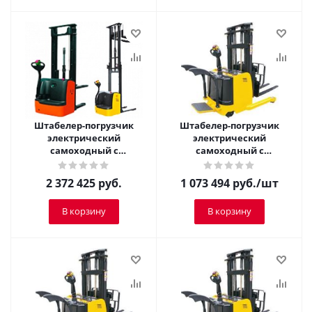
Штабелер-погрузчик
Штабелер-погрузчик
электрический
электрический
самоходный с
самоходный с
платформой TOR 2,0 т 5,5
платформой TOR 1,25 т 2,5
м CQDH20A-II
м CQDH12A-I
2 372 425
руб.
1 073 494
руб.
/шт
В корзину
В корзину