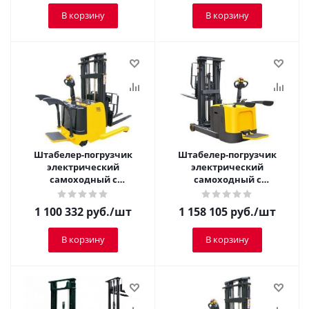
В корзину
В корзину
Штабелер-погрузчик
Штабелер-погрузчик
электрический
электрический
самоходный с
самоходный с
платформой TOR 1,25 т 3,0
платформой TOR 1,5 т 3,5
м CQDH12A-I
м CQD15R
1 100 332
руб.
/шт
1 158 105
руб.
/шт
В корзину
В корзину