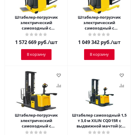
Штабелер-погрузчик
Штабелер-погрузчик
электрический
электрический
самоходный с
самоходный с
платформой TOR 1,5 т 5,0
платформой TOR 1,25 т 2,0
м CQDH15A-I
м CQDH12A-I
1 572 669
руб.
/шт
1 049 342
руб.
/шт
В корзину
В корзину
Штабелер-погрузчик
Штабелер самоходный 1,5
электрический
т 3,0 м XILIN CQD15R с
самоходный с
выдвижной мачтой (с
платформой TOR 1,5 т 5,6
платформой)