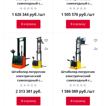
самоходный с
самоходный с
платформой TOR 1,5 т 4,0
платформой TOR 1,5 т 2,5
м CQDH15A-II
м CQDH15A-II
1 626 344
руб.
/шт
1 505 576
руб.
/шт
В корзину
В корзину
Штабелер-погрузчик
Штабелер-погрузчик
электрический
электрический
самоходный с
самоходный с
платформой TOR 2,0 т 5,0
платформой TOR 1,5 т 3,5
м CQDH20A-II
м CQDH15A-II
2 313 381
руб.
1 586 089
руб.
/шт
В корзину
В корзину