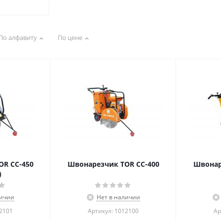
По алфавиту
По цене
R CC-450
Швонарезчик TOR CC-400
Швонар
)
личии
Нет в наличии
12101
Артикул: 1012100
Ар