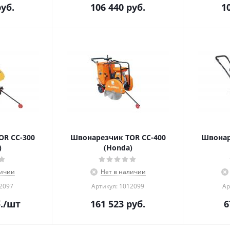
уб.
106 440
руб.
1
R CC-300
Швонарезчик TOR CC-400
Швонар
)
(Honda)
личии
Нет в наличии
12097
Артикул: 1012099
Ар
.
/шт
161 523
руб.
6