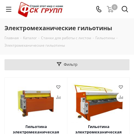
0
Электромеханические гильотины
Главная
-
Каталог
-
Станки для работы с листом
-
Гильотины
-
Электромеханические гильотины
Фильтр
Гильотина
Гильотина
электромеханическая
электромеханическая