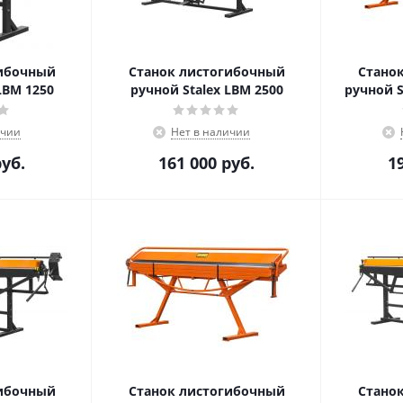
гибочный
Станок листогибочный
Стано
LBM 1250
ручной Stalex LBM 2500
ручной S
ичии
Нет в наличии
уб.
161 000
руб.
1
гибочный
Станок листогибочный
Стано