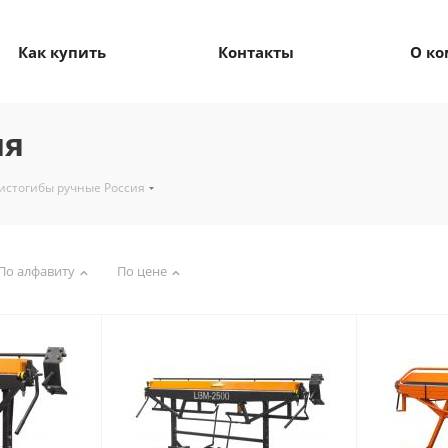
Как купить
Контакты
О к
ия
истогибы ручные Россия
По алфавиту
По цене