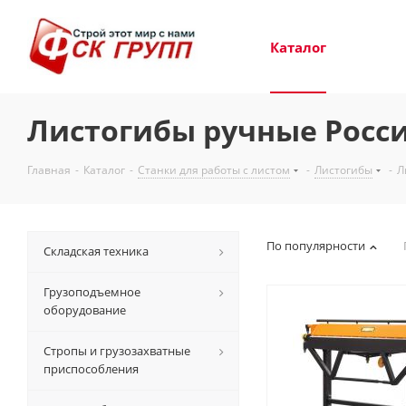
Каталог
Листогибы ручные Росс
Главная
-
Каталог
-
Станки для работы с листом
-
Листогибы
-
Л
По популярности
Складская техника
Грузоподъемное
оборудование
Стропы и грузозахватные
приспособления