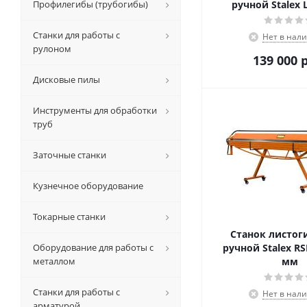
Профилегибы (трубогибы)
ручной Stalex 
Станки для работы с
Нет в нал
рулоном
139 000
р
Дисковые пилы
Инструменты для обработки
труб
Заточные станки
Кузнечное оборудование
Токарные станки
Станок листо
Оборудование для работы с
ручной Stalex RS
металлом
мм
Станки для работы с
Нет в нал
арматурой