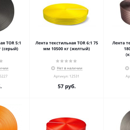
ая TOR 5:1
Лента текстильная TOR 6:1 75
Лента т
г (серый)
мм 10500 кг (желтый)
18
(
личии
Нет в наличии
05227
Артикул: 12531
Ар
.
57
руб.