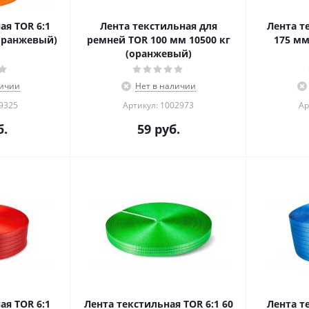
ая TOR 6:1
Лента текстильная для
Лента т
(оранжевый)
ремней TOR 100 мм 10500 кг
175 мм
(оранжевый)
личии
Нет в наличии
09325
Артикул: 1002973
Ар
.
59
руб.
ая TOR 6:1
Лента текстильная TOR 6:1 60
Лента т