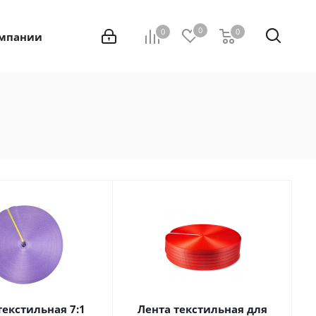
0
0
0
0
омпании
текстильная 7:1
Лента текстильная для