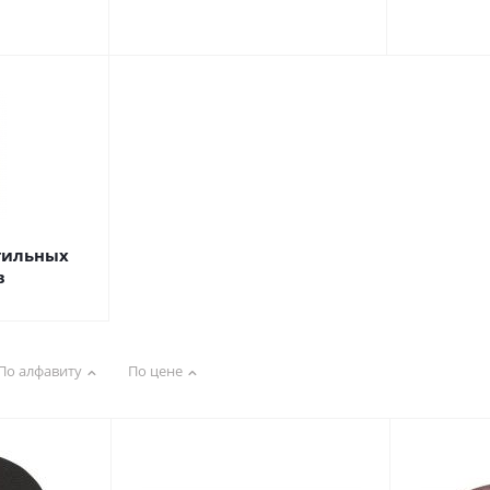
тильных
в
По алфавиту
По цене