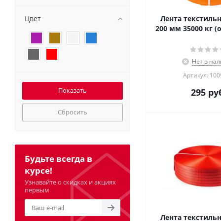
Цвет
Лента текстильн
200 мм 35000 кг 
Нет в на
Артикул: 10
295
руб
Сбросить
Будьте всегда в
курсе!
Узнавайте о скидках и акциях
первым
Лента текстильн