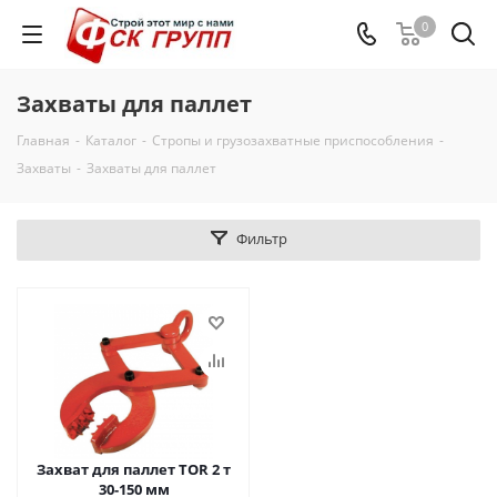
0
Захваты для паллет
Главная
-
Каталог
-
Стропы и грузозахватные приспособления
-
Захваты
-
Захваты для паллет
Фильтр
Захват для паллет TOR 2 т
30-150 мм